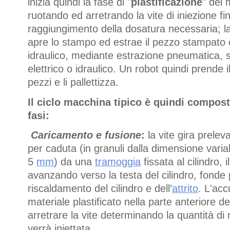
inizia quindi la fase di "
plastificazione
" del 
ruotando ed arretrando la vite di iniezione fin
raggiungimento della dosatura necessaria; l
apre lo stampo ed estrae il pezzo stampato 
idraulico, mediante estrazione pneumatica, 
elettrico o idraulico. Un robot quindi prende 
pezzi e li pallettizza.
Il ciclo macchina tipico è quindi compost
fasi:
Caricamento e fusione
:
la vite gira prelev
per caduta (in granuli dalla dimensione varia
5
mm
) da una
tramoggia
fissata al cilindro, i
avanzando verso la testa del cilindro, fonde 
riscaldamento del cilindro e dell’
attrito
. L'ac
materiale plastificato nella parte anteriore del
arretrare la vite determinando la quantità di
verrà iniettata.