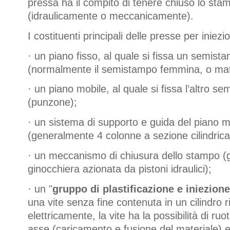
pressa ha il compito di tenere chiuso lo sta
(idraulicamente o meccanicamente).
I costituenti principali delle presse per iniez
·
un piano fisso, al quale si fissa un semist
(normalmente il semistampo femmina, o mat
·
un piano mobile, al quale si fissa l’altro s
(punzone);
·
un sistema di supporto e guida del piano m
(generalmente 4 colonne a sezione cilindrica
·
un meccanismo di chiusura dello stampo 
ginocchiera azionata da pistoni idraulici);
·
un "
gruppo di plastificazione e iniezion
una vite senza fine contenuta in un cilindro r
elettricamente, la vite ha la possibilità di ruo
asse (caricamento e fusione del materiale) e